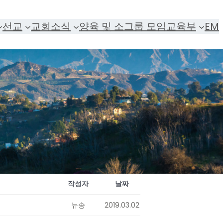
선교
교회소식
양육 및 소그룹 모임
교육부
EM
작성자
날짜
뉴송
2019.03.02