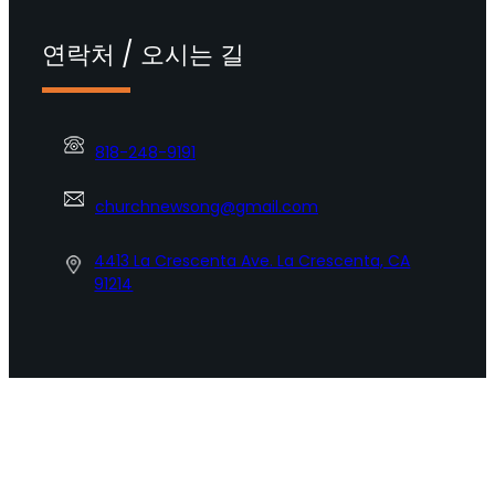
연락처 / 오시는 길
818-248-9191
churchnewsong@gmail.com
4413 La Crescenta Ave. La Crescenta, CA
91214