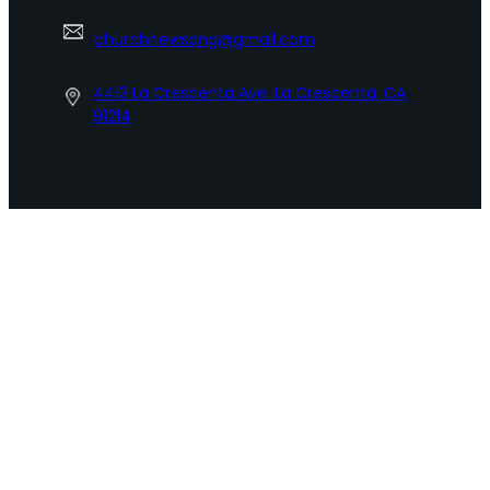
churchnewsong@gmail.com
4413 La Crescenta Ave. La Crescenta, CA
91214