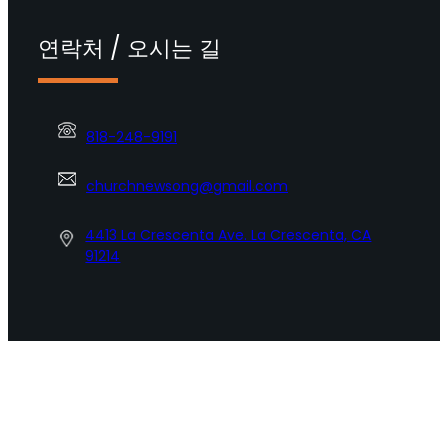
연락처 / 오시는 길
818-248-9191
churchnewsong@gmail.com
4413 La Crescenta Ave. La Crescenta, CA
91214