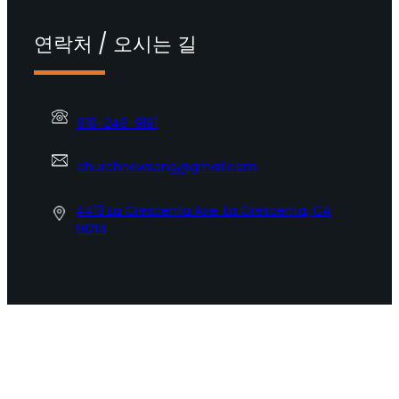
연락처 / 오시는 길
818-248-9191
churchnewsong@gmail.com
4413 La Crescenta Ave. La Crescenta, CA
91214