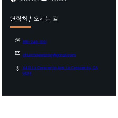
연락처 / 오시는 길
818-248-9191
churchnewsong@gmail.com
4413 La Crescenta Ave. La Crescenta, CA
91214