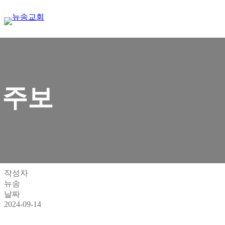
Skip
to
content
주보
작성자
뉴송
날짜
2024-09-14