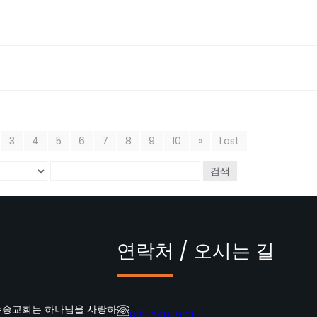
3
4
5
6
7
8
9
10
»
Last
검색
연락처 / 오시는 길
뉴송교회는 하나님을 사랑하
818-248-9191