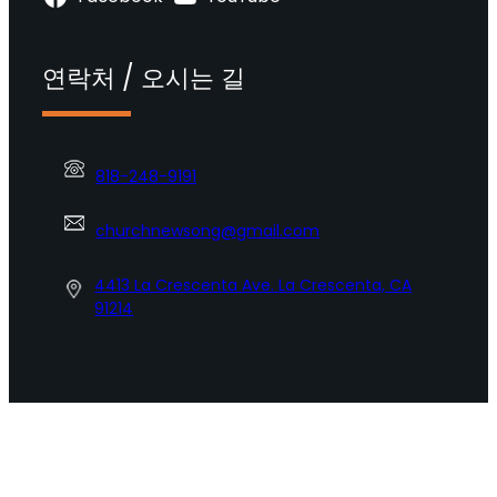
연락처 / 오시는 길
818-248-9191
churchnewsong@gmail.com
4413 La Crescenta Ave. La Crescenta, CA
91214