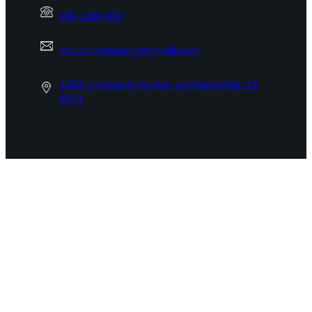
818-248-9191
churchnewsong@gmail.com
4413 La Crescenta Ave. La Crescenta, CA
91214