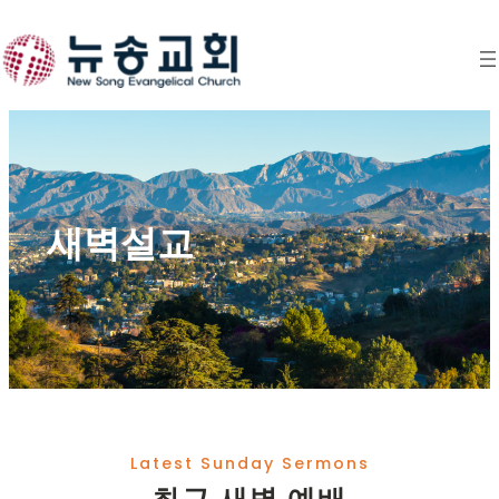
Skip
to
content
새벽설교
Latest Sunday Sermons