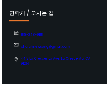
연락처 / 오시는 길
818-248-9191
churchnewsong@gmail.com
4413 La Crescenta Ave. La Crescenta, CA
91214