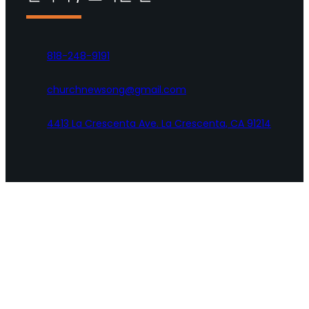
818-248-9191
churchnewsong@gmail.com
4413 La Crescenta Ave. La Crescenta, CA 91214