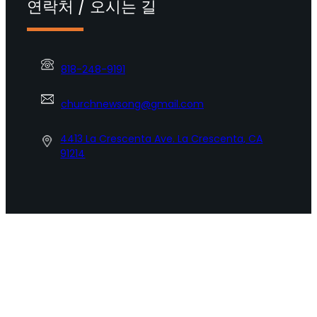
연락처 / 오시는 길
818-248-9191
churchnewsong@gmail.com
4413 La Crescenta Ave. La Crescenta, CA
91214