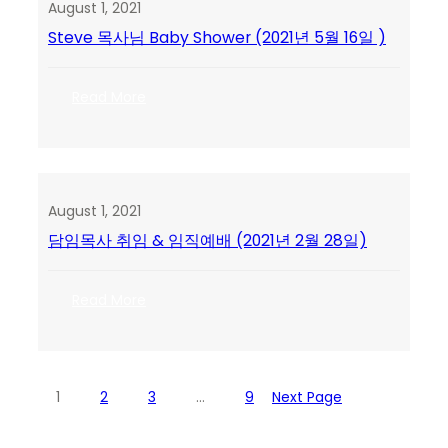
August 1, 2021
연
Steve 목사님 Baby Shower (2021년 5월 16일 )
성
도
Baby
:
Read More
Shower
Steve
(2021
목
년
사
6
님
월
Baby
20
August 1, 2021
Shower
일)
담임목사 취임 & 임직예배 (2021년 2월 28일)
(2021
년
5
:
Read More
월
담
16
임
일
목
)
사
1
2
3
…
9
Next Page
취
임
&