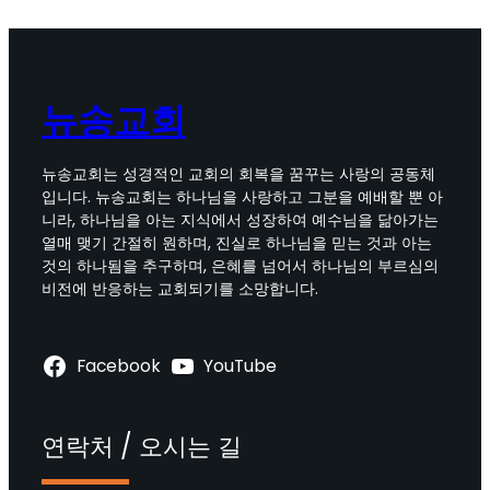
임
직
예
배
뉴송교회
(2021
년
2
뉴송교회는 성경적인 교회의 회복을 꿈꾸는 사랑의 공동체
월
입니다. 뉴송교회는 하나님을 사랑하고 그분을 예배할 뿐 아
28
니라, 하나님을 아는 지식에서 성장하여 예수님을 닮아가는
일)
열매 맺기 간절히 원하며, 진실로 하나님을 믿는 것과 아는
것의 하나됨을 추구하며, 은혜를 넘어서 하나님의 부르심의
비전에 반응하는 교회되기를 소망합니다.
Facebook
YouTube
연락처 / 오시는 길