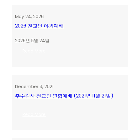
업
축
하
May 24, 2026
BANQUET
2026 전교인 야외예배
2026년 5월 24일
:
Read More
2026
전
교
인
야
December 3, 2021
외
추수감사 전교인 연합예배 (2021년 11월 21일)
예
배
:
Read More
추
수
감