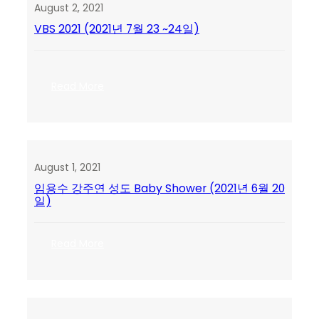
업
August 2, 2021
축
VBS 2021 (2021년 7월 23 ~24일)
하
모
임
(2021
:
Read More
년
VBS
7
2021
월
(2021
25
년
일)
7
August 1, 2021
월
임용수 강주연 성도 Baby Shower (2021년 6월 20
23
일)
~24
일)
:
Read More
임
용
수
강
주