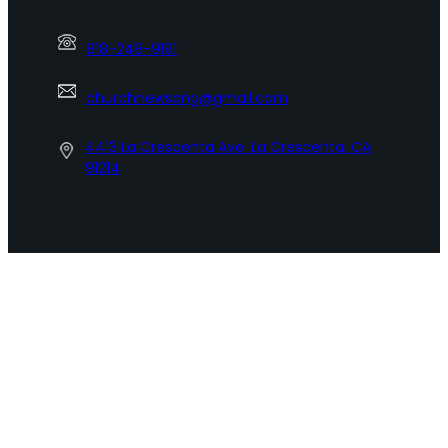
818-248-9191
churchnewsong@gmail.com
4413 La Crescenta Ave. La Crescenta, CA
91214