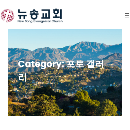
Skip
to
content
Category:
포토 갤러
리