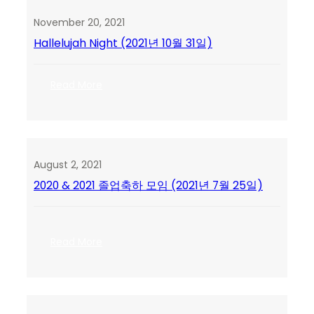
사
전
November 20, 2021
교
Hallelujah Night (2021년 10월 31일)
인
연
합
:
Read More
예
Hallelujah
배
Night
(2021
(2021
년
년
11
10
월
August 2, 2021
월
21
2020 & 2021 졸업축하 모임 (2021년 7월 25일)
31
일)
일)
:
Read More
2020
&
2021
졸