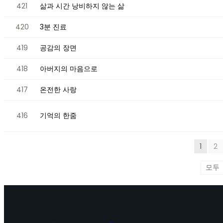
421
삶과 시간 낭비하지 않는 삶
420
3분 진료
419
공감의 장면
418
아버지의 마음으로
417
온전한 사랑
416
기억의 한줌
1
2