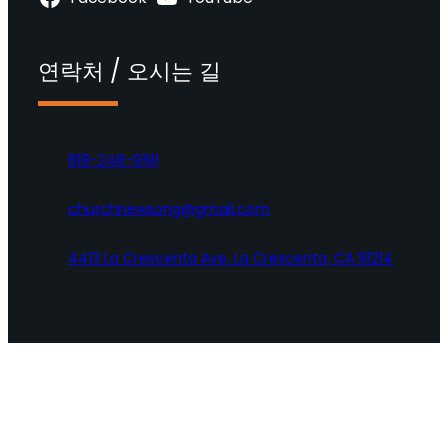
연락처 / 오시는 길
818-248-9191
churchnewsong@gmail.com
4413 La Crescenta Ave. La Crescenta, CA 91214