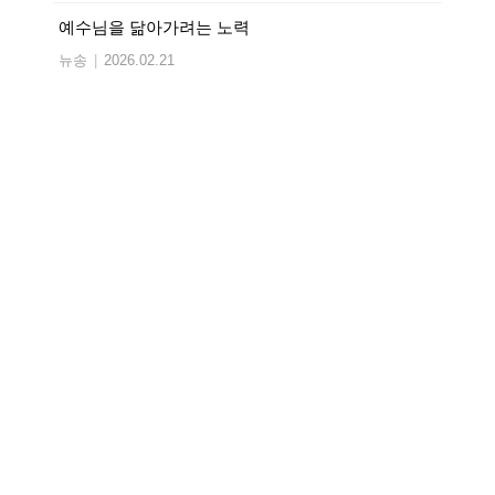
예수님을 닮아가려는 노력
뉴송
|
2026.02.21
다시 일어서는 용기
뉴송
|
2026.02.14
교회를 부검하다
뉴송
|
2026.02.07
오래달리기
뉴송
|
2026.01.31
기억하지 못하는 날이 와도
뉴송
|
2026.01.24
작은 순종은 없습니다
뉴송
|
2026.01.17