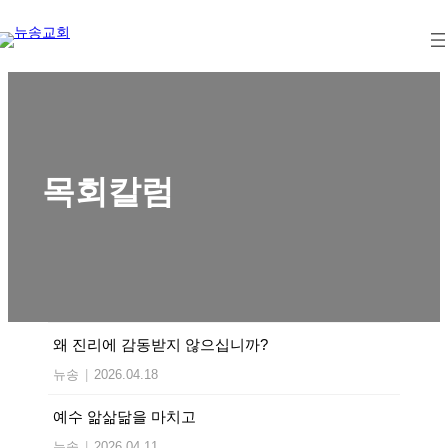
Skip
to
content
목회칼럼
왜 진리에 감동받지 않으십니까?
뉴송
|
2026.04.18
예수 앎삶닮을 마치고
뉴송
|
2026.04.11