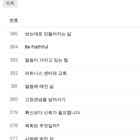
목록
번호
385
보는대로 만들어지는 삶
384
Be Faithful
383
말씀이 가지고 있는 힘
382
피트니스 센터와 교회
381
말씀에 매인 삶
380
고정관념을 넘어서기
379
확신보다 신뢰가 필요합니다
378
목회란 무엇일까?
377
사랑에 빚진 자