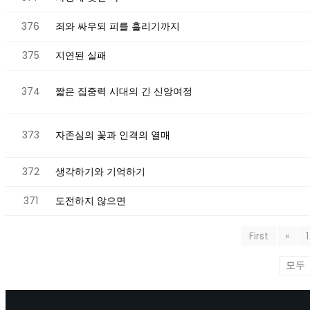
376
죄와 싸우되 피를 흘리기까지
375
지연된 실패
374
짧은 집중력 시대의 긴 신앙여정
373
자존심의 꽃과 인격의 열매
372
생각하기와 기억하기
371
도전하지 않으면
First
«
1