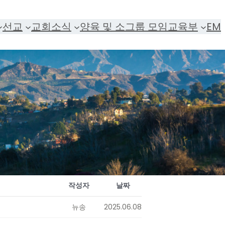
선교
교회소식
양육 및 소그룹 모임
교육부
EM
작성자
날짜
뉴송
2025.06.08