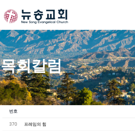
Skip
to
content
목회칼럼
번호
370
프레임의 힘