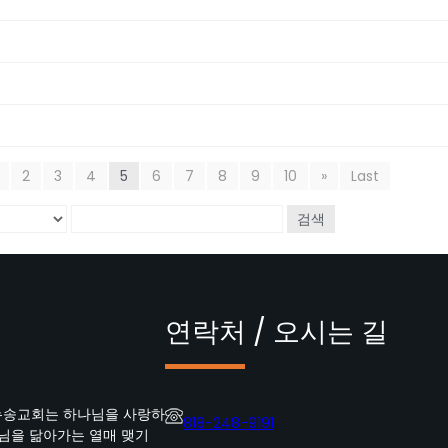
2
3
4
5
6
7
8
9
10
»
Last
검색
연락처 / 오시는 길
뉴송교회는 하나님을 사랑하
818-248-9191
수님을 닮아가는 열매 맺기