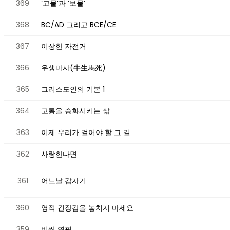
369
‘고물’과 ‘보물’
368
BC/AD 그리고 BCE/CE
367
이상한 자전거
366
우생마사(牛生馬死)
365
그리스도인의 기본 1
364
고통을 승화시키는 삶
363
이제 우리가 걸어야 할 그 길
362
사랑한다면
361
어느날 갑자기
360
영적 긴장감을 놓치지 마세요
359
비싼 연필