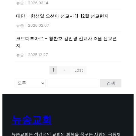
뉴송
|
2026.03.14
대만 – 함성일 오선아 선교사 11-12월 선교편지
뉴송
|
2026.02.07
코트디부아르 – 황찬호 김인경 선교사 12월 선교편
지
뉴송
|
2025.12.27
1
»
Last
검색
뉴송교회
뉴송교회는 성경적인 교회의 회복을 꿈꾸는 사랑의 공동체