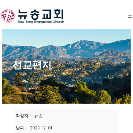
Skip
to
content
선교편지
작성자
뉴송
날짜
2023-12-01