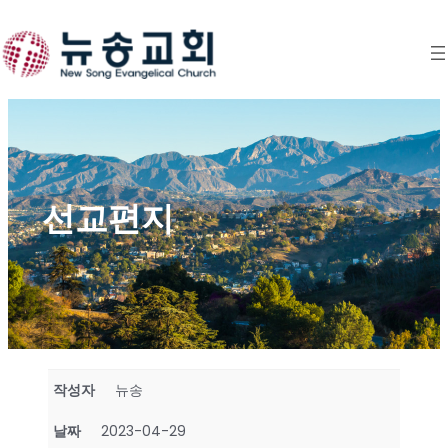
Skip
to
content
선교편지
작성자
뉴송
날짜
2023-04-29