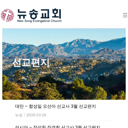
Skip
to
content
선교편지
대만 – 함성일 오선아 선교사 3월 선교편지
뉴송
|
2025.03.26
러시아 – 장석천 장경희 선교사 3월 선교편지