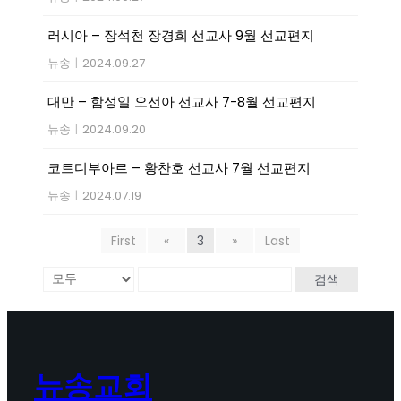
러시아 – 장석천 장경희 선교사 9월 선교편지
뉴송
|
2024.09.27
대만 – 함성일 오선아 선교사 7-8월 선교편지
뉴송
|
2024.09.20
코트디부아르 – 황찬호 선교사 7월 선교편지
뉴송
|
2024.07.19
First
«
3
»
Last
검색
뉴송교회