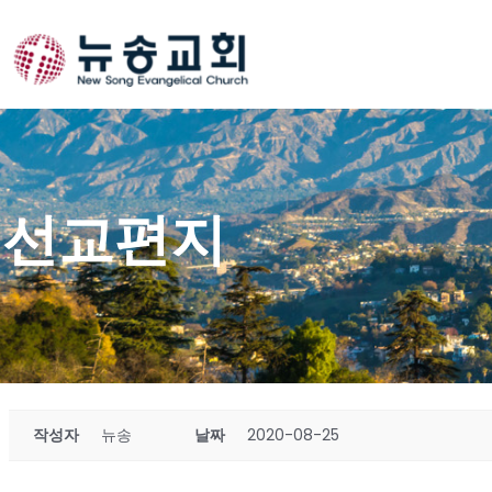
Skip
to
content
선교편지
작성자
뉴송
날짜
2020-08-25