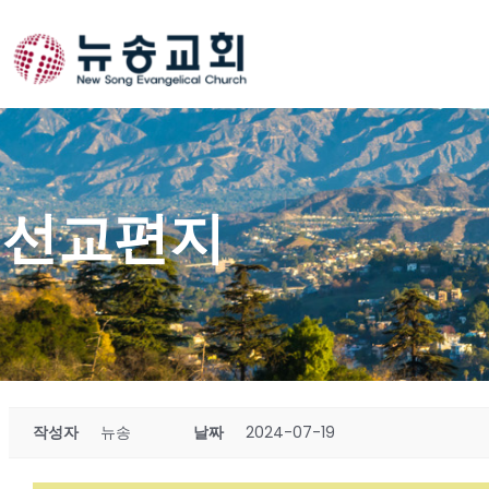
Skip
to
content
선교편지
작성자
뉴송
날짜
2024-07-19