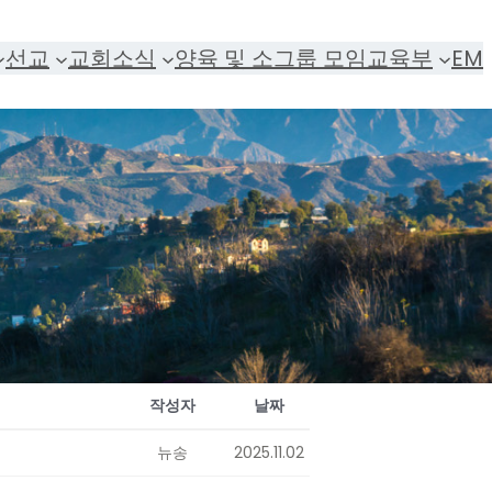
선교
교회소식
양육 및 소그룹 모임
교육부
EM
작성자
날짜
뉴송
2025.11.02