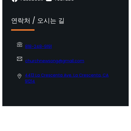
연락처 / 오시는 길
818-248-9191
churchnewsong@gmail.com
4413 La Crescenta Ave. La Crescenta, CA
91214